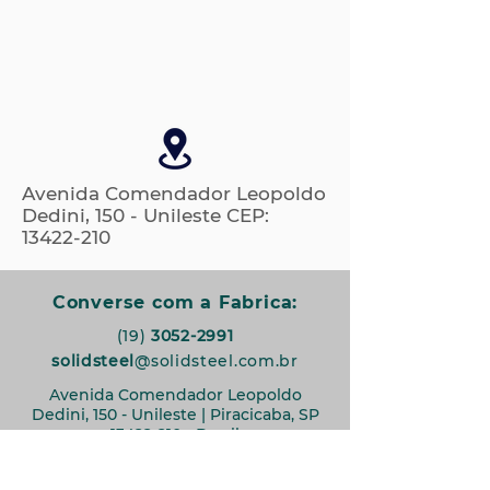
Avenida Comendador Leopoldo
Dedini, 150 - Unileste CEP:
13422-210
Converse com a Fabrica:
(19)
3052-2991
solidsteel
@solidsteel.com.br
Avenida Comendador Leopoldo
Dedini, 150 - Unileste | Piracicaba, SP
13422-210
- Brasil
Siga-nos!